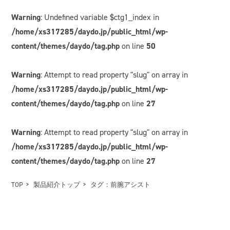
Warning
: Undefined variable $ctg1_index in
/home/xs317285/daydo.jp/public_html/wp-
content/themes/daydo/tag.php
on line
50
Warning
: Attempt to read property "slug" on array in
/home/xs317285/daydo.jp/public_html/wp-
content/themes/daydo/tag.php
on line
27
Warning
: Attempt to read property "slug" on array in
/home/xs317285/daydo.jp/public_html/wp-
content/themes/daydo/tag.php
on line
27
TOP
製品紹介トップ
タグ：前腕アシスト