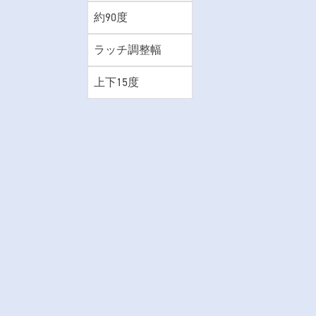
約90度
ラッチ調整幅
上下15度