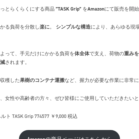
もっとらくらくにする商品
”TASK Grip”
を
Amazon
にて販売を開始
かる負荷を分散し
楽に
。
シンプルな構造
により、あらゆる現
よって、手元だけにかかる負荷を
体全体
で支え、荷物の
重みを
減
されます。
収穫した
果樹のコンテナ運搬
など、握力が必要な作業に非常に
、女性や高齢者の方々、ぜひ皆様にご使用していただきたいと
TASK Grip 774577 ￥9,000 税込