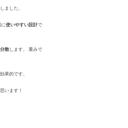
しました。
場に
使いやすい設計
で
分散
します。 重みで
効果的です。
思います！